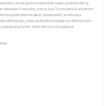
-asanoihin, joissa pyrimme tekemisen sijaan pysähtymään ja
 vähintään 2 minuuttia, joskus jopa 10 minuuttia eli annamme
emme ja kehollemme aikaa ”löytää perille” ja rentoutua
itä sekä tyynyjä, joiden avulla kehoa tuetaan turvallisesti kohti
n ja levännyt ja tunnet, miten elinvoima on palannut
aan.