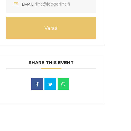
riina@joogariina.fi
EMAIL
Varaa
SHARE THIS EVENT