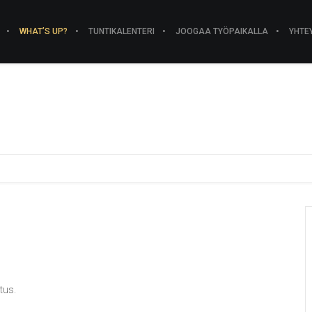
WHAT’S UP?
TUNTIKALENTERI
JOOGAA TYÖPAIKALLA
YHTE
tus.