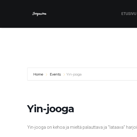
ETUSIVU
Home
Events
Yin-jooga
Yin-jooga
Yin-jooga on kehoa ja mieltä palauttava ja ”lataava” harjoi