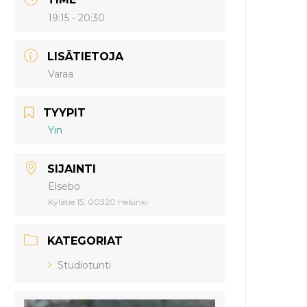
19:15 - 20:30
LISÄTIETOJA
Varaa
TYYPIT
Yin
SIJAINTI
Elsebo
Kylätie 15, 00320 Helsinki
KATEGORIAT
Studiotunti