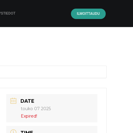
YSTIEDOT
ILMOITTAUDU
DATE
touko 07 2025
Expired!
TIME