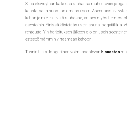
Siinä etsiydytään kaikessa rauhassa rauhoittaviin jooga
kääntämään huomion omaan itseen. Asennoissa viivytään
kehon ja mielen levätä rauhassa, antaen myös hermostoll
asentoihin. Yinissä käytetään usein apuna joogatiiliä ja -vö
rentoutta. Yin-harjoituksen jälkeen olo on usein seesteine
esteettömämmin virtaamaan kehoon.
Tunnin hinta Joogariinan voimassaolevan
hinnaston
muk